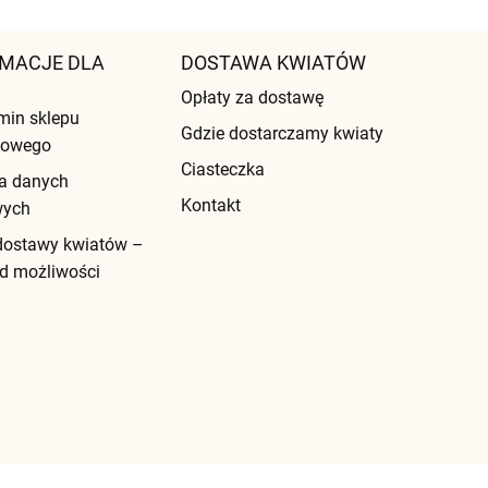
MACJE DLA
DOSTAWA KWIATÓW
Opłaty za dostawę
min sklepu
Gdzie dostarczamy kwiaty
etowego
Ciasteczka
a danych
Kontakt
wych
dostawy kwiatów –
d możliwości