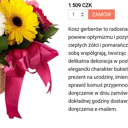
1 509 CZK
ZAMÓW
Kosz gerberów to radosna
powiew optymizmu i pozyt
ciepłych żółci i pomarańcz
sobą współgrają, tworząc 
delikatna dekoracja w pos
elegancki charakter bukiet
prezent na urodziny, imien
sprawić komuś przyjemno
doręczenie w dniu zamówi
dokładnej godziny dosta
doręczenia e-mailem.