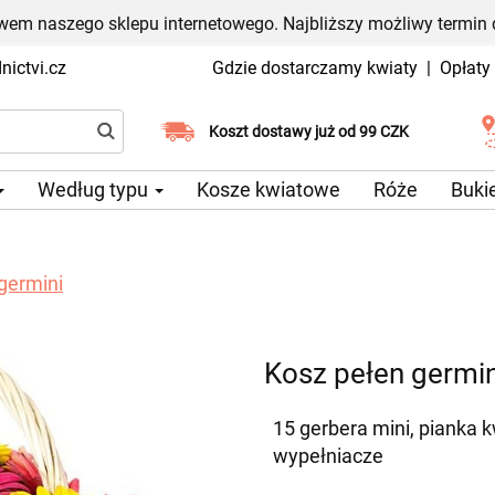
em naszego sklepu internetowego. Najbliższy możliwy termin 
ictvi.cz
Gdzie dostarczamy kwiaty
|
Opłaty
Wybierz datę dostawy
Koszt dostawy już od 99 CZK
Według typu
Kosze kwiatowe
Róże
Buki
germini
Kosz pełen germin
15 gerbera mini, pianka 
wypełniacze