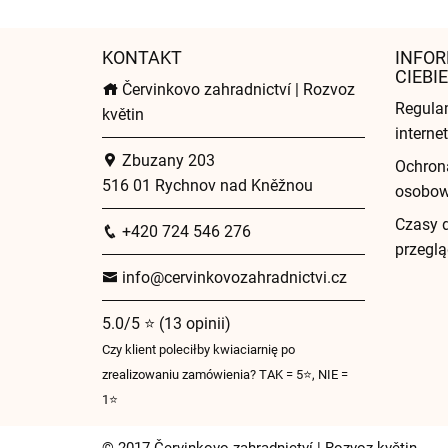
KONTAKT
INFOR
CIEBIE
Červinkovo zahradnictví | Rozvoz
Regula
květin
intern
Zbuzany 203
Ochron
516 01 Rychnov nad Kněžnou
osobo
Czasy 
+420 724 546 276
przeglą
info@cervinkovozahradnictvi.cz
5.0/5 ⭐ (13 opinii)
Czy klient poleciłby kwiaciarnię po
zrealizowaniu zamówienia? TAK = 5⭐, NIE =
1⭐
© 2017 Červinkovo zahradnictví | Rozvoz květin.