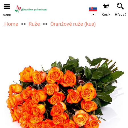
Objednávky prijímame prostredníctvom nášho e-shopu.
Najskorší možný termín doručenia je od 12.8.2026 z
dôvodu dovolenky.
Košík
Hľadať
Menu
Home
Ruže
Oranžové ruže (kus)