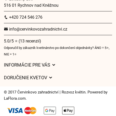
516 01 Rychnov nad Kněžnou
+420 724 546 276
info@cervinkovozahradnictvi.cz
5.0/5 ⭐ (13 recenzií)
Odporučil by zákazník kvetinárstvo po dokončení objednávky? ÁNO = 5⭐,
NIE = 1⭐
INFORMÁCIE PRE VÁS
Všeobecné obchodné podmienky
DORUČENIE KVETOV
Ochrana osobných údajov
Poplatky za doručenie
Časy doručenia kvetov – prehľad možností
© 2017 Červinkovo zahradnictví | Rozvoz květin. Powered by
Kam doručujeme kvety
LaFlora.com
.
Súbory cookie
Kontaktujte nás