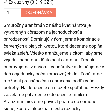
Exkluzívny (3 319 CZK)
OBJEDNÁVKA
Smútočný aranžmán z nášho kvetinárstva je
vytvorený s dôrazom na jednoduchosť a
prirodzenosť. Dominujú v ňom jemné kombinácie
červených a bielych kvetov, ktoré decentne dopĺňa
svieža zeleň. Všetko aranžujeme s citom, aby sme
vyjadrili nenútenú dôstojnosť okamihu. Produkt
pripravujeme v našom kvetinárstve a doručujeme v
deň objednávky počas pracovných dní. Ponúkame
možnosť presného času doručenia podľa vašej
potreby. Na doručenie sa môžete spoľahnúť – vždy
zasielame potvrdenie o doručení e-mailom.
Aranžmán môžeme priviezť priamo do obradnej
siene, kostola alebo na miesto rozlúčky.