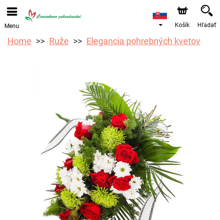
Objednávky prijímame prostredníctvom nášho e-shopu.
Najskorší možný termín doručenia je od 12.8.2026 z
dôvodu dovolenky.
Košík
Hľadať
Menu
Home
Ruže
Elegancia pohrebných kvetov