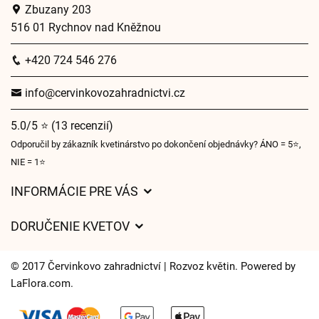
Zbuzany 203
516 01 Rychnov nad Kněžnou
+420 724 546 276
info@cervinkovozahradnictvi.cz
5.0/5 ⭐ (13 recenzií)
Odporučil by zákazník kvetinárstvo po dokončení objednávky? ÁNO = 5⭐,
NIE = 1⭐
INFORMÁCIE PRE VÁS
Všeobecné obchodné podmienky
DORUČENIE KVETOV
Ochrana osobných údajov
Poplatky za doručenie
Časy doručenia kvetov – prehľad možností
© 2017 Červinkovo zahradnictví | Rozvoz květin. Powered by
Kam doručujeme kvety
LaFlora.com
.
Súbory cookie