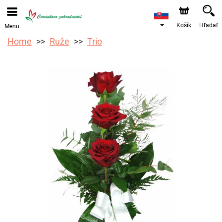
Košík
Hľadať
Menu
Home
Ruže
Trio