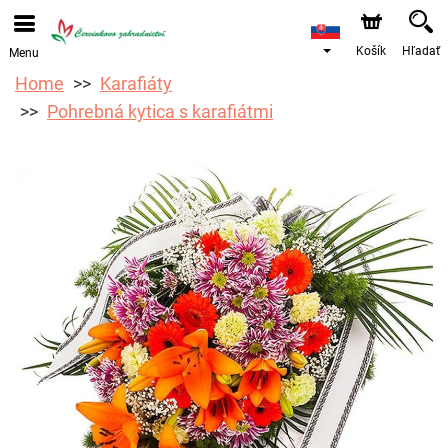
Objednávky prijímame prostredníctvom nášho e-shopu.
Najskorší možný termín doručenia je od 17.8.2026 z
dôvodu dovolenky.
Košík
Hľadať
Menu
Home
Karafiáty
Pohrebná kytica s karafiátmi