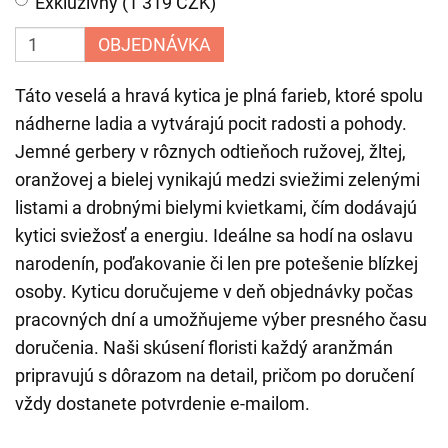
Exkluzívny (1 319 CZK)
OBJEDNÁVKA
Táto veselá a hravá kytica je plná farieb, ktoré spolu
nádherne ladia a vytvárajú pocit radosti a pohody.
Jemné gerbery v rôznych odtieňoch ružovej, žltej,
oranžovej a bielej vynikajú medzi sviežimi zelenými
listami a drobnými bielymi kvietkami, čím dodávajú
kytici sviežosť a energiu. Ideálne sa hodí na oslavu
narodenín, poďakovanie či len pre potešenie blízkej
osoby. Kyticu doručujeme v deň objednávky počas
pracovných dní a umožňujeme výber presného času
doručenia. Naši skúsení floristi každý aranžmán
pripravujú s dôrazom na detail, pričom po doručení
vždy dostanete potvrdenie e-mailom.