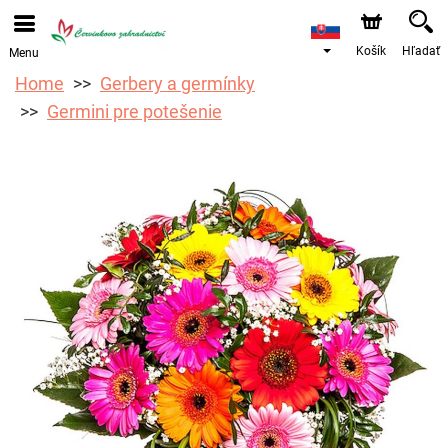
Objednávky prijímame prostredníctvom nášho e-shopu.
Najskorší možný termín doručenia je od 12.8.2026 z
dôvodu dovolenky.
Košík
Hľadať
Menu
Home
Gerbery a germínky
Germini pre potešenie