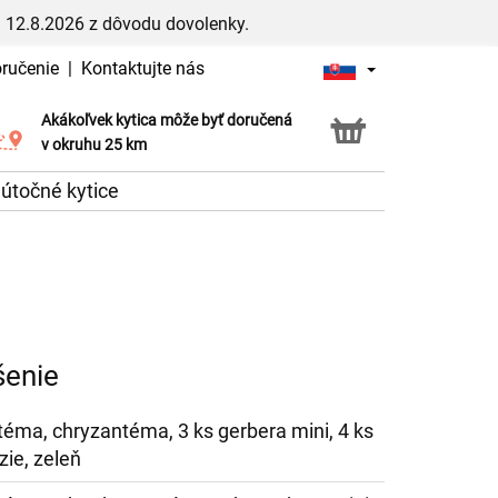
 12.8.2026 z dôvodu dovolenky.
oručenie
|
Kontaktujte nás
Akákoľvek kytica môže byť doručená
Služba Click & Collect
v okruhu 25 km
útočné kytice
šenie
téma, chryzantéma, 3 ks gerbera mini, 4 ks
ézie, zeleň