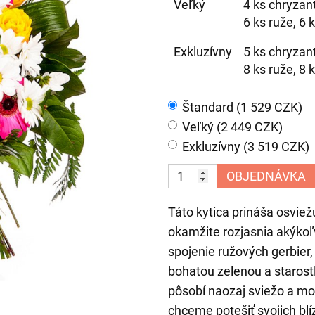
Veľký
4 ks chryzan
6 ks ruže, 6 k
Exkluzívny
5 ks chryzan
8 ks ruže, 8 k
Štandard (1 529 CZK)
Veľký (2 449 CZK)
Exkluzívny (3 519 CZK)
OBJEDNÁVKA
Táto kytica prináša osviež
okamžite rozjasnia akýkoľ
spojenie ružových gerbier, 
bohatou zelenou a starost
pôsobí naozaj sviežo a mod
chceme potešiť svojich blí