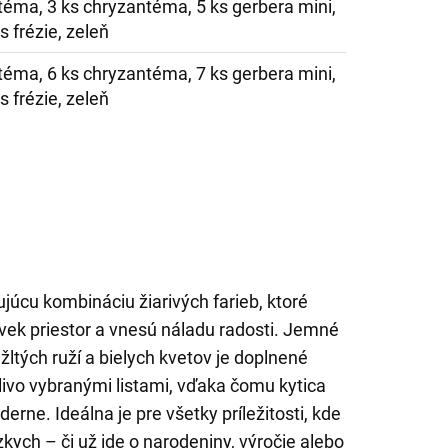
téma, 3 ks chryzantéma, 5 ks gerbera mini,
s frézie, zeleň
téma, 6 ks chryzantéma, 7 ks gerbera mini,
s frézie, zeleň
ujúcu kombináciu žiarivých farieb, ktoré
vek priestor a vnesú náladu radosti. Jemné
žltých ruží a bielych kvetov je doplnené
livo vybranými listami, vďaka čomu kytica
erne. Ideálna je pre všetky príležitosti, kde
zkych – či už ide o narodeniny, výročie alebo