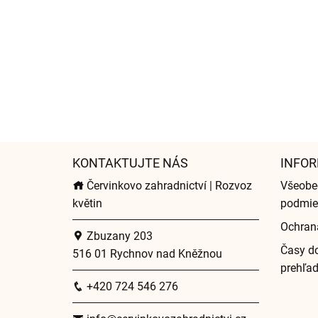
KONTAKTUJTE NÁS
INFOR
Červinkovo zahradnictví | Rozvoz
Všeobe
květin
podmie
Ochran
Zbuzany 203
Časy do
516 01 Rychnov nad Kněžnou
prehľa
+420 724 546 276