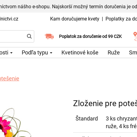
níctvom nášho e-shopu. Najskorší možný termín doručenia je od
ictvi.cz
Kam doručujeme kvety
|
Poplatky za d
Vyberte si dátum doručenia
Poplatok za doručenie od 99 CZK
tosti
Podľa typu
Kvetinové koše
Ruže
Sm
otešenie
Zloženie pre pote
Štandard
3 ks chryzan
ruže, 4 ks fr