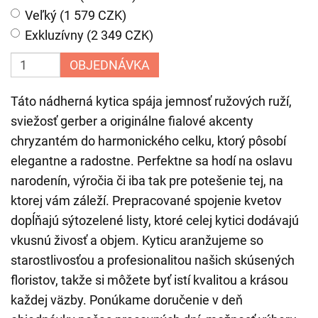
Veľký (1 579 CZK)
Exkluzívny (2 349 CZK)
OBJEDNÁVKA
Táto nádherná kytica spája jemnosť ružových ruží,
sviežosť gerber a originálne fialové akcenty
chryzantém do harmonického celku, ktorý pôsobí
elegantne a radostne. Perfektne sa hodí na oslavu
narodenín, výročia či iba tak pre potešenie tej, na
ktorej vám záleží. Prepracované spojenie kvetov
dopĺňajú sýtozelené listy, ktoré celej kytici dodávajú
vkusnú živosť a objem. Kyticu aranžujeme so
starostlivosťou a profesionalitou našich skúsených
floristov, takže si môžete byť istí kvalitou a krásou
každej väzby. Ponúkame doručenie v deň