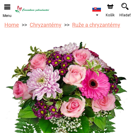
Objednávky prijímame prostredníctvom nášho e-shopu.
Najskorší možný termín doručenia je od 12.8.2026 z
dôvodu dovolenky.
Košík
Hľadať
Menu
Home
Chryzantémy
Ruže a chryzantémy