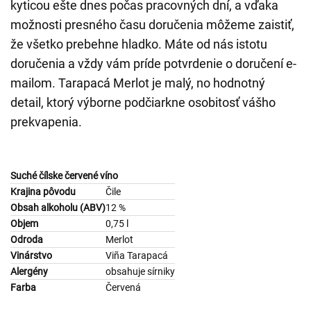
kyticou ešte dnes počas pracovných dní, a vďaka
možnosti presného času doručenia môžeme zaistiť,
že všetko prebehne hladko. Máte od nás istotu
doručenia a vždy vám príde potvrdenie o doručení e-
mailom. Tarapacá Merlot je malý, no hodnotný
detail, ktorý výborne podčiarkne osobitosť vášho
prekvapenia.
Suché čílske červené víno
Krajina pôvodu
Čile
Obsah alkoholu (ABV)
12 %
Objem
0,75 l
Odroda
Merlot
Vinárstvo
Viña Tarapacá
Alergény
obsahuje sírniky
Farba
Červená