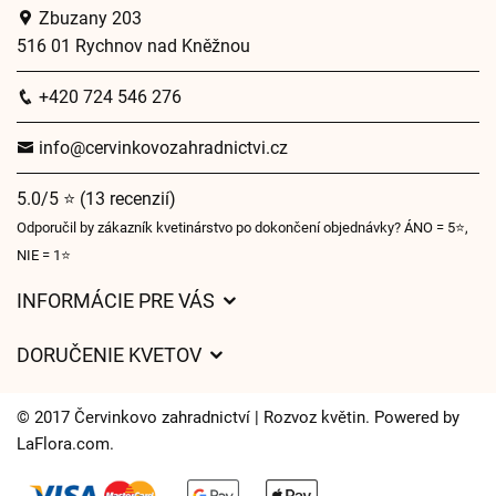
Zbuzany 203
516 01 Rychnov nad Kněžnou
+420 724 546 276
info@cervinkovozahradnictvi.cz
5.0/5 ⭐ (13 recenzií)
Odporučil by zákazník kvetinárstvo po dokončení objednávky? ÁNO = 5⭐,
NIE = 1⭐
INFORMÁCIE PRE VÁS
Všeobecné obchodné podmienky
DORUČENIE KVETOV
Ochrana osobných údajov
Poplatky za doručenie
Časy doručenia kvetov – prehľad možností
© 2017 Červinkovo zahradnictví | Rozvoz květin. Powered by
Kam doručujeme kvety
LaFlora.com
.
Súbory cookie