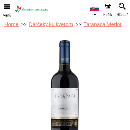
Objednávky prijímame prostredníctvom nášho e-shopu.
Najskorší možný termín doručenia je od 12.8.2026 z
dôvodu dovolenky.
Košík
Hľadať
Menu
Home
Darčeky ku kvetom
Tarapaca Merlot