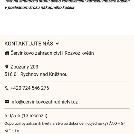
Text na smútočnú stuhu alebo kondolenčnú kartičku môžete doplniť
v poslednom kroku nákupného košíka
KONTAKTUJTE NÁS
Červinkovo zahradnictví | Rozvoz květin
Zbuzany 203
516 01 Rychnov nad Kněžnou
+420 724 546 276
info@cervinkovozahradnictvi.cz
5.0/5 ⭐ (13 recenzií)
Odporučil by zákazník kvetinárstvo po dokončení objednávky? ÁNO = 5⭐,
NIE = 1⭐