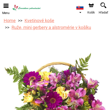
Objednávky prijímame prostredníctvom nášho e-shopu.
Najskorší možný termín doručenia je od 12.8.2026 z
dôvodu dovolenky.
Košík
Hľadať
Menu
Home
Kvetinové koše
Ruže, mini gerbery a alstromérie v košíku