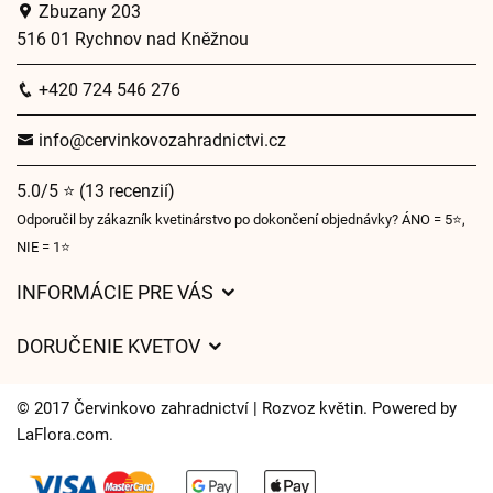
Zbuzany 203
516 01 Rychnov nad Kněžnou
+420 724 546 276
info@cervinkovozahradnictvi.cz
5.0/5 ⭐ (13 recenzií)
Odporučil by zákazník kvetinárstvo po dokončení objednávky? ÁNO = 5⭐,
NIE = 1⭐
INFORMÁCIE PRE VÁS
Všeobecné obchodné podmienky
DORUČENIE KVETOV
Ochrana osobných údajov
Poplatky za doručenie
Časy doručenia kvetov – prehľad možností
© 2017 Červinkovo zahradnictví | Rozvoz květin. Powered by
Kam doručujeme kvety
LaFlora.com
.
Súbory cookie
Kontaktujte nás