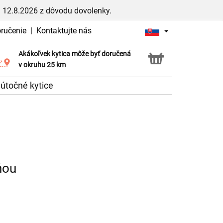
 12.8.2026 z dôvodu dovolenky.
oručenie
|
Kontaktujte nás
Akákoľvek kytica môže byť doručená
Služba Click & Collect
v okruhu 25 km
útočné kytice
ňou