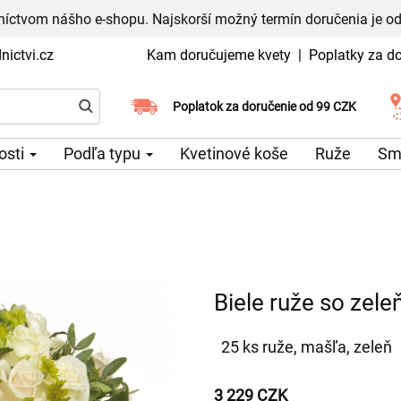
níctvom nášho e-shopu. Najskorší možný termín doručenia je od
ictvi.cz
Kam doručujeme kvety
|
Poplatky za d
Vyberte si dátum doručenia
Poplatok za doručenie od 99 CZK
tosti
Podľa typu
Kvetinové koše
Ruže
Sm
Biele ruže so zele
25 ks ruže, mašľa, zeleň
3 229 CZK