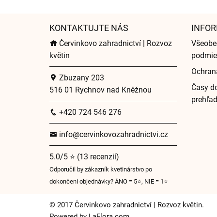
KONTAKTUJTE NÁS
INFOR
Červinkovo zahradnictví | Rozvoz
Všeobe
květin
podmie
Ochran
Zbuzany 203
Časy do
516 01 Rychnov nad Kněžnou
prehľa
+420 724 546 276
info@cervinkovozahradnictvi.cz
5.0/5 ⭐ (13 recenzií)
Odporučil by zákazník kvetinárstvo po
dokončení objednávky? ÁNO = 5⭐, NIE = 1⭐
© 2017 Červinkovo zahradnictví | Rozvoz květin.
Powered by
LaFlora.com
.