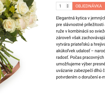
OBJEDNÁVKA
Elegantná kytica v jemný
pre slávnostné príležitosti
ruže v kombinácii so svie
zároveň však zachovávajú 
vytvára priateľskú a hrej
akúkoľvek udalosť – narode
radosť. Počas pracovných
umožňujeme výber presnéh
uvázanie zabezpečí dlhú č
potvrdením o doručení e-