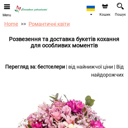
Ми приймаємо замовлення через наш інтернет-
магазин. Найближча можлива дата доставки —
12.08.2026 у зв’язку з відпусткою.
Кошик
Пошук
Menu
Home
Романтичні квіти
Розвезення та доставка букетів кохання
для особливих моментів
Перегляд за:
бестселери
|
від найнижчої ціни
|
Від
найдорожчих