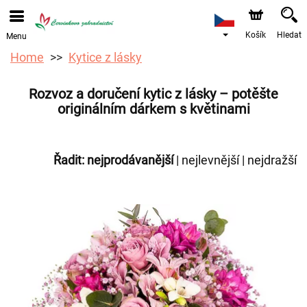
Objednávky přes e-shop přijímáme. Nejbližší možné
doručení je od 12.8.2026 z důvodu dovolené.
Košík
Hledat
Menu
Home
Kytice z lásky
Rozvoz a doručení kytic z lásky – potěšte
originálním dárkem s květinami
Řadit:
nejprodávanější
|
nejlevnější
|
nejdražší