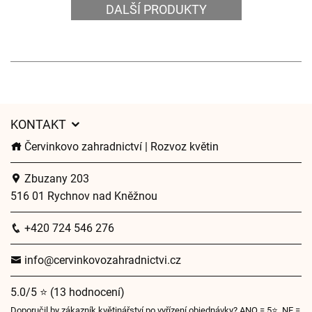
DALŠÍ PRODUKTY
KONTAKT
Červinkovo zahradnictví | Rozvoz květin
Zbuzany 203
516 01 Rychnov nad Kněžnou
+420 724 546 276
info@cervinkovozahradnictvi.cz
5.0/5 ⭐ (13 hodnocení)
Doporučil by zákazník květinářství po vyřízení objednávky? ANO = 5⭐, NE =