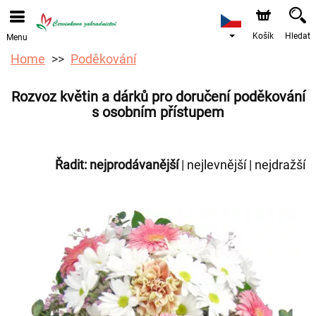
Objednávky přes e-shop přijímáme. Nejbližší možné
doručení je od 12.8.2026 z důvodu dovolené.
Košík
Hledat
Menu
Home
Poděkování
Rozvoz květin a dárků pro doručení poděkování
s osobním přístupem
Řadit:
nejprodávanější
|
nejlevnější
|
nejdražší