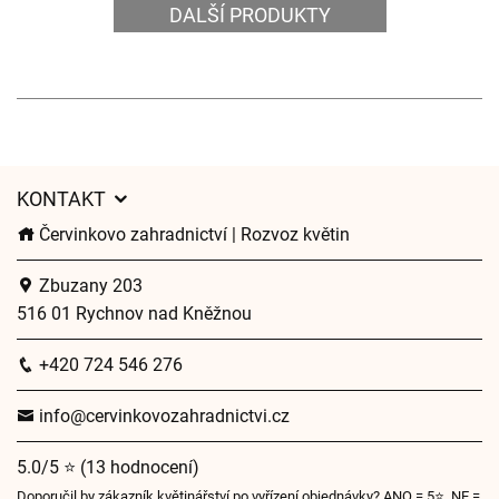
DALŠÍ PRODUKTY
KONTAKT
Červinkovo zahradnictví | Rozvoz květin
Zbuzany 203
516 01 Rychnov nad Kněžnou
+420 724 546 276
info@cervinkovozahradnictvi.cz
5.0/5 ⭐ (13 hodnocení)
Doporučil by zákazník květinářství po vyřízení objednávky? ANO = 5⭐, NE =