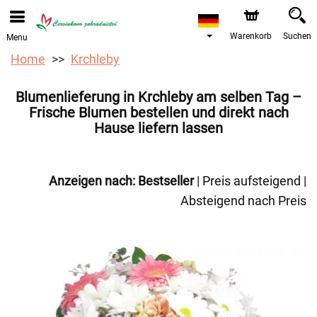
Bestellungen über unseren Onlineshop nehmen wir gerne
entgegen. Der frühestmögliche Liefertermin ist ab dem
12.08.2026 aufgrund von Betriebsurlaub.
Warenkorb
Suchen
Menu
Home
Krchleby
Blumenlieferung in Krchleby am selben Tag –
Frische Blumen bestellen und direkt nach
Hause liefern lassen
Anzeigen nach:
Bestseller
|
Preis aufsteigend
|
Absteigend nach Preis