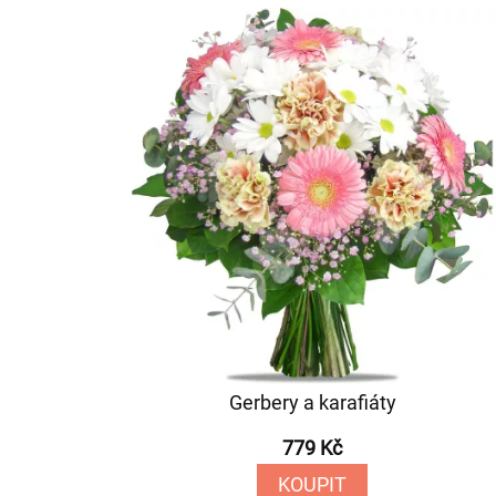
Gerbery a karafiáty
779 Kč
KOUPIT