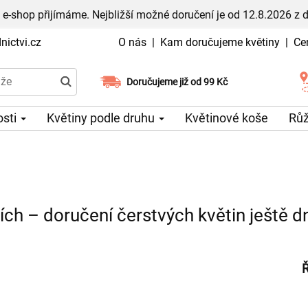
 e-shop přijímáme. Nejbližší možné doručení je od 12.8.2026 z 
ictvi.cz
O nás
|
Kam doručujeme květiny
|
Ce
Doručujeme již od 99 Kč
Možný výběr času a dne doručení
osti
Květiny podle druhu
Květinové koše
Rů
ích – doručení čerstvých květin ještě d
Ř