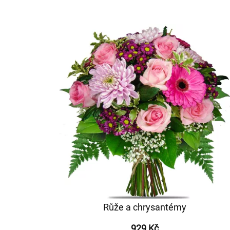
Růže a chrysantémy
929 Kč