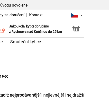
důvodu dovolené.
ny za doručení
|
Kontakt
Jakoukoliv kytici doručíme
Možnost vyzvednout v naší květince
z Rychnova nad Kněžnou do 25 km
že
Smuteční kytice
nes
adit:
nejprodávanější
|
nejlevnější
|
nejdražší