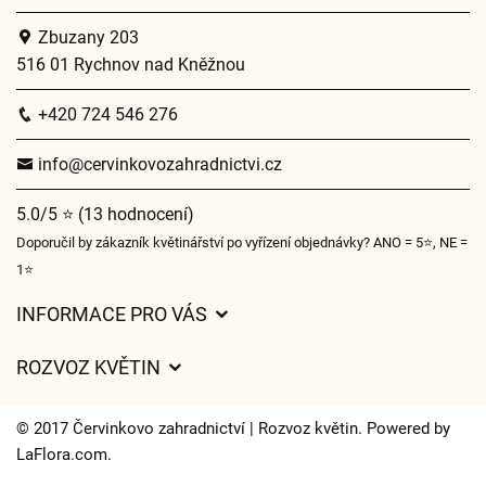
Zbuzany 203
516 01 Rychnov nad Kněžnou
+420 724 546 276
info@cervinkovozahradnictvi.cz
5.0/5 ⭐ (13 hodnocení)
Doporučil by zákazník květinářství po vyřízení objednávky? ANO = 5⭐, NE =
1⭐
INFORMACE PRO VÁS
Obchodní podmínky
ROZVOZ KVĚTIN
Ochrana osobních údajů
Ceny za doručení
Často kladené dotazy
© 2017 Červinkovo zahradnictví | Rozvoz květin. Powered by
Kam doručujeme květiny
LaFlora.com
.
O nás
Cookies