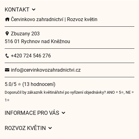
KONTAKT
Červinkovo zahradnictví | Rozvoz květin
Zbuzany 203
516 01 Rychnov nad Kněžnou
+420 724 546 276
info@cervinkovozahradnictvi.cz
5.0/5 ⭐ (13 hodnocení)
Doporučil by zákazník květinářství po vyřízení objednávky? ANO = 5⭐, NE =
1⭐
INFORMACE PRO VÁS
Obchodní podmínky
ROZVOZ KVĚTIN
Ochrana osobních údajů
Ceny za doručení