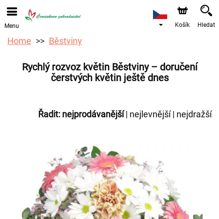
Objednávky přes e-shop přijímáme. Nejbližší možné
doručení je od 12.8.2026 z důvodu dovolené.
Košík
Hledat
Menu
Home
Běstviny
Rychlý rozvoz květin Běstviny – doručení
čerstvých květin ještě dnes
Řadit:
nejprodávanější
|
nejlevnější
|
nejdražší