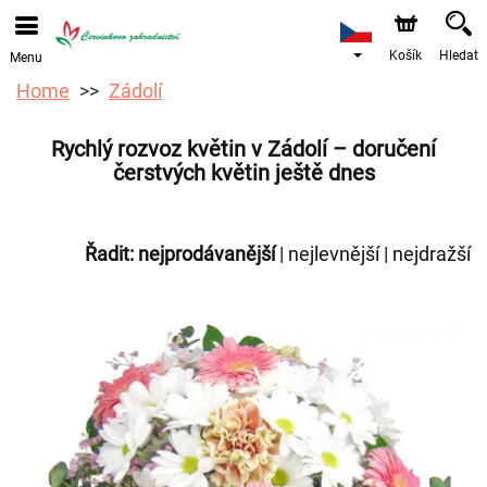
Objednávky přes e-shop přijímáme. Nejbližší možné
doručení je od 12.8.2026 z důvodu dovolené.
Košík
Hledat
Menu
Home
Zádolí
Rychlý rozvoz květin v Zádolí – doručení
čerstvých květin ještě dnes
Řadit:
nejprodávanější
|
nejlevnější
|
nejdražší