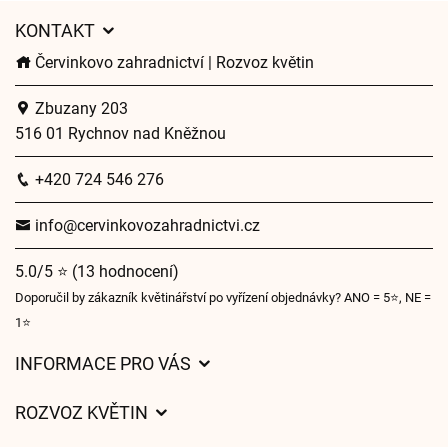
KONTAKT
Červinkovo zahradnictví | Rozvoz květin
Zbuzany 203
516 01 Rychnov nad Kněžnou
+420 724 546 276
info@cervinkovozahradnictvi.cz
5.0/5 ⭐ (13 hodnocení)
Doporučil by zákazník květinářství po vyřízení objednávky? ANO = 5⭐, NE =
1⭐
INFORMACE PRO VÁS
Obchodní podmínky
ROZVOZ KVĚTIN
Ochrana osobních údajů
Ceny za doručení