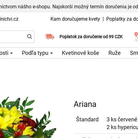
níctvom nášho e-shopu. Najskorší možný termín doručenia je od
ictvi.cz
Kam doručujeme kvety
|
Poplatky za d
Vyberte si dátum doručenia
Poplatok za doručenie od 99 CZK
tosti
Podľa typu
Kvetinové koše
Ruže
Sm
Ariana
Štandard
3 ks červené
2 ks hyperic