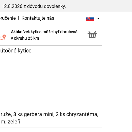
 12.8.2026 z dôvodu dovolenky.
oručenie
|
Kontaktujte nás
Akákoľvek kytica môže byť doručená
Služba Click & Collect
v okruhu 25 km
útočné kytice
 ruže, 3 ks gerbera mini, 2 ks chryzantéma,
um, zeleň