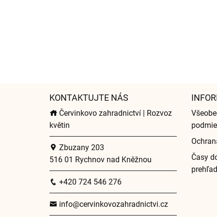
KONTAKTUJTE NÁS
INFOR
Červinkovo zahradnictví | Rozvoz
Všeobe
květin
podmie
Ochran
Zbuzany 203
Časy do
516 01 Rychnov nad Kněžnou
prehľa
+420 724 546 276
info@cervinkovozahradnictvi.cz