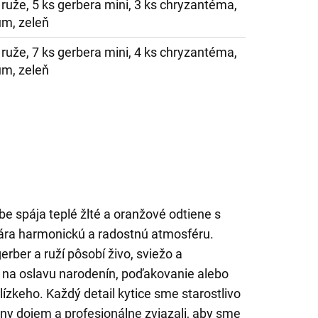
 ruže, 5 ks gerbera mini, 3 ks chryzantéma,
um, zeleň
 ruže, 7 ks gerbera mini, 4 ks chryzantéma,
um, zeleň
be spája teplé žlté a oranžové odtiene s
vára harmonickú a radostnú atmosféru.
ber a ruží pôsobí živo, sviežo a
dí na oslavu narodenín, poďakovanie alebo
ízkeho. Každý detail kytice sme starostlivo
lny dojem a profesionálne zviazali, aby sme