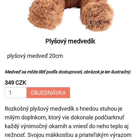
Plyšový medvedík
plyšový medveď 20cm
Medveď sa môže líšiť podľa dostupnosti, obrázok je len ilustračný.
349 CZK
OBJEDNÁVKA
Rozkošný plyšový medvedík s hnedou stuhou je
milým doplnkom, ktorý vie dokonale podčiarknuť
každý výnimočný okamih a vniesť do neho teplo aj
nežnosť. Svojou mäkkosťou a priateľským výrazom