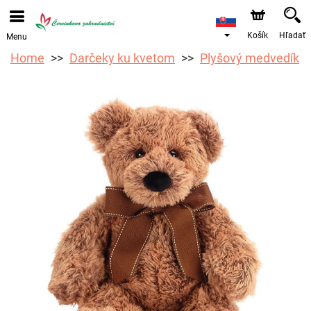
Objednávky prijímame prostredníctvom nášho e-shopu.
Najskorší možný termín doručenia je od 12.8.2026 z
dôvodu dovolenky.
Košík
Hľadať
Menu
Home
Darčeky ku kvetom
Plyšový medvedík