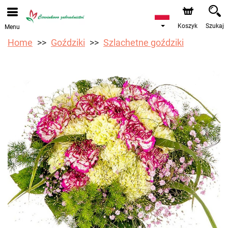
Przyjmujemy zamówienia za pośrednictwem naszego
sklepu internetowego. Najbliższy możliwy termin dostawy
to 17.08.2026 z powodu urlopu.
Koszyk
Szukaj
Menu
Home
Goździki
Szlachetne goździki