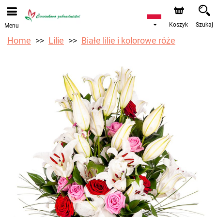
Przyjmujemy zamówienia za pośrednictwem naszego
sklepu internetowego. Najbliższy możliwy termin dostawy
to 12.08.2026 z powodu urlopu.
Koszyk
Szukaj
Menu
Home
Lilie
Białe lilie i kolorowe róże