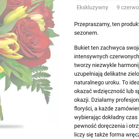
Ekskluzywny
9 czerwo
Przepraszamy, ten produkt
sezonem.
Bukiet ten zachwyca swoją
intensywnych czerwonych 
tworzy niezwykle harmoni
uzupełniają delikatne zielo
naturalnego uroku. To ide
okazać wdzięczność lub sp
okazji. Działamy profesjo
floryści, a każde zamówi
wybierając dokładny czas
pewność doręczenia i otr
liczy się także forma wręc