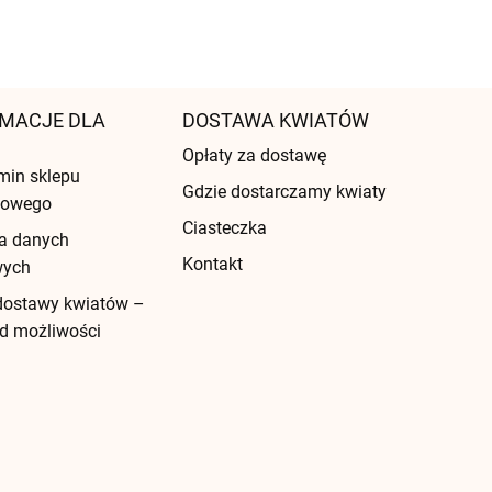
MACJE DLA
DOSTAWA KWIATÓW
Opłaty za dostawę
min sklepu
Gdzie dostarczamy kwiaty
etowego
Ciasteczka
a danych
Kontakt
wych
dostawy kwiatów –
d możliwości