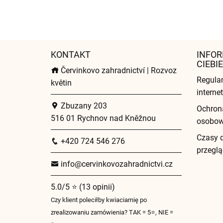
KONTAKT
INFOR
CIEBIE
Červinkovo zahradnictví | Rozvoz
Regula
květin
intern
Zbuzany 203
Ochron
516 01 Rychnov nad Kněžnou
osobo
Czasy 
+420 724 546 276
przeglą
info@cervinkovozahradnictvi.cz
5.0/5 ⭐ (13 opinii)
Czy klient poleciłby kwiaciarnię po
zrealizowaniu zamówienia? TAK = 5⭐, NIE =