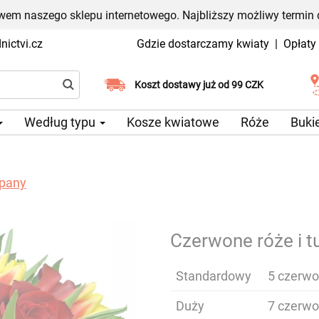
em naszego sklepu internetowego. Najbliższy możliwy termin 
ictvi.cz
Gdzie dostarczamy kwiaty
|
Opłaty
Wybierz datę dostawy
Koszt dostawy już od 99 CZK
Według typu
Kosze kwiatowe
Róże
Buki
ipany
Czerwone róże i t
Standardowy
5 czerwo
Duży
7 czerwo