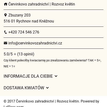
Červinkovo zahradnictví | Rozvoz květin
Zbuzany 203
516 01 Rychnov nad Kněžnou
+420 724 546 276
info@cervinkovozahradnictvi.cz
5.0/5 ⭐ (13 opinii)
Czy klient poleciłby kwiaciarnię po zrealizowaniu zamówienia? TAK = 5⭐,
NIE = 1⭐
INFORMACJE DLA CIEBIE
Regulamin sklepu internetowego
DOSTAWA KWIATÓW
Ochrona danych osobowych
Opłaty za dostawę
Czasy dostawy kwiatów – przegląd możliwości
© 2017 Červinkovo zahradnictví | Rozvoz květin. Powered by
Gdzie dostarczamy kwiaty