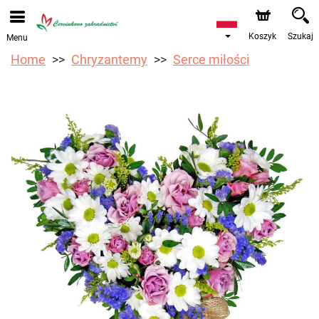
Przyjmujemy zamówienia za pośrednictwem naszego
sklepu internetowego. Najbliższy możliwy termin dostawy
to 12.08.2026 z powodu urlopu.
Koszyk
Szukaj
Menu
Home
Chryzantemy
Serce miłości