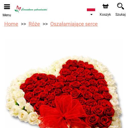
Przyjmujemy zamówienia za pośrednictwem naszego
sklepu internetowego. Najbliższy możliwy termin dostawy
to 12.08.2026 z powodu urlopu.
Koszyk
Szukaj
Menu
Home
Róże
Oszałamiające serce