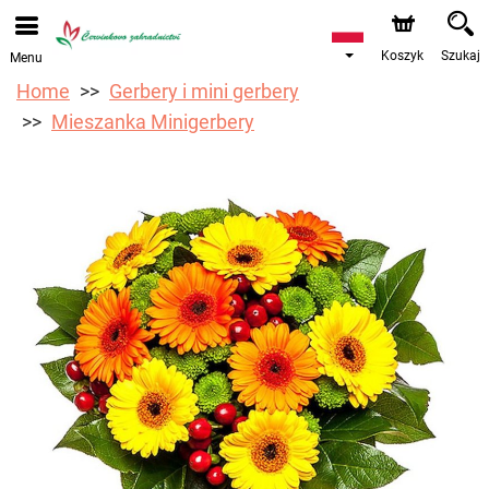
Przyjmujemy zamówienia za pośrednictwem naszego
sklepu internetowego. Najbliższy możliwy termin dostawy
to 17.08.2026 z powodu urlopu.
Koszyk
Szukaj
Menu
Home
Gerbery i mini gerbery
Mieszanka Minigerbery