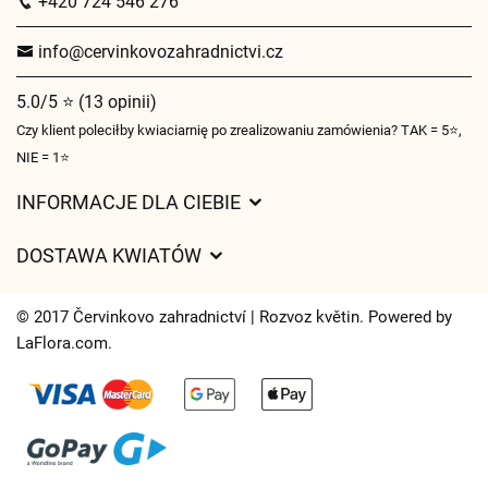
+420 724 546 276
info@cervinkovozahradnictvi.cz
5.0/5 ⭐ (13 opinii)
Czy klient poleciłby kwiaciarnię po zrealizowaniu zamówienia? TAK = 5⭐,
NIE = 1⭐
INFORMACJE DLA CIEBIE
Regulamin sklepu internetowego
DOSTAWA KWIATÓW
Ochrona danych osobowych
Opłaty za dostawę
Czasy dostawy kwiatów – przegląd możliwości
© 2017 Červinkovo zahradnictví | Rozvoz květin. Powered by
Gdzie dostarczamy kwiaty
LaFlora.com
.
Ciasteczka
Kontakt