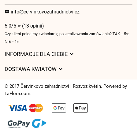
info@cervinkovozahradnictvi.cz
5.0/5 ⭐ (13 opinii)
Czy klient poleciłby kwiaciarnię po zrealizowaniu zamówienia? TAK = 5⭐,
NIE = 1⭐
INFORMACJE DLA CIEBIE
Regulamin sklepu internetowego
DOSTAWA KWIATÓW
Ochrona danych osobowych
Opłaty za dostawę
Czasy dostawy kwiatów – przegląd możliwości
© 2017 Červinkovo zahradnictví | Rozvoz květin. Powered by
Gdzie dostarczamy kwiaty
LaFlora.com
.
Ciasteczka
Kontakt