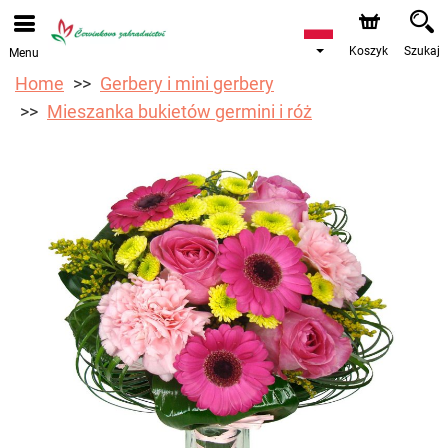
Przyjmujemy zamówienia za pośrednictwem naszego
sklepu internetowego. Najbliższy możliwy termin dostawy
to 12.08.2026 z powodu urlopu.
Koszyk
Szukaj
Menu
Home
Gerbery i mini gerbery
Mieszanka bukietów germini i róż