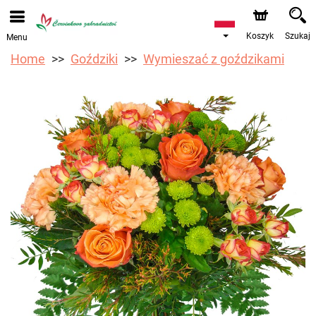
Przyjmujemy zamówienia za pośrednictwem naszego
sklepu internetowego. Najbliższy możliwy termin dostawy
to 12.08.2026 z powodu urlopu.
Koszyk
Szukaj
Menu
Home
Goździki
Wymieszać z goździkami