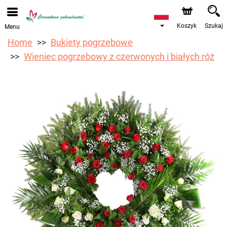
Koszyk
Szukaj
Menu
Home
Bukiety pogrzebowe
Wieniec pogrzebowy z czerwonych i białych róż