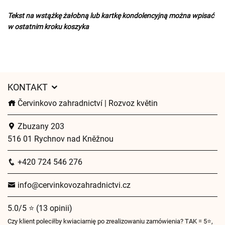
Tekst na wstążkę żałobną lub kartkę kondolencyjną można wpisać
w ostatnim kroku koszyka
KONTAKT
Červinkovo zahradnictví | Rozvoz květin
Zbuzany 203
516 01 Rychnov nad Kněžnou
+420 724 546 276
info@cervinkovozahradnictvi.cz
5.0/5 ⭐ (13 opinii)
Czy klient poleciłby kwiaciarnię po zrealizowaniu zamówienia? TAK = 5⭐,