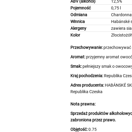
ABV (alkohol)
12,5%
Pojemność
0,75 l
Odmiana
Chardonna
Winnica
Habánské s
Alergeny
zawiera si
Kolor
Złocistożół
Przechowywanie:
przechowywać w
Aromat:
przyjemny aromat owoców
Smak:
pełniejszy smak o owocowy
Kraj pochodzenia:
Republika Czes
Adres producenta:
HABÁNSKÉ SKLEP
Republika Czeska
Nota prawna:
Sprzedaż produktów alkoholowych
zabroniona przez prawo.
Objętość:
0.75