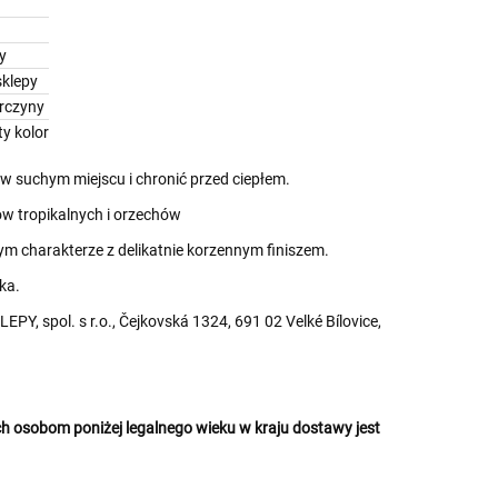
y
klepy
arczyny
ty kolor
 suchym miejscu i chronić przed ciepłem.
 tropikalnych i orzechów
m charakterze z delikatnie korzennym finiszem.
ka.
Y, spol. s r.o., Čejkovská 1324, 691 02 Velké Bílovice,
 osobom poniżej legalnego wieku w kraju dostawy jest