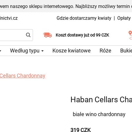
em naszego sklepu internetowego. Najbliższy możliwy termin 
ictvi.cz
Gdzie dostarczamy kwiaty
|
Opłaty
Wybierz datę dostawy
Koszt dostawy już od 99 CZK
Według typu
Kosze kwiatowe
Róże
Buki
Cellars Chardonnay
Haban Cellars Ch
białe wino chardonnay
319 CZK