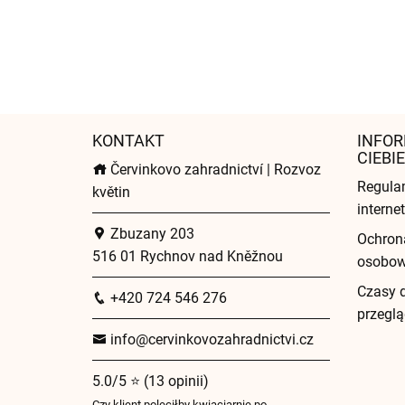
KONTAKT
INFOR
CIEBIE
Červinkovo zahradnictví | Rozvoz
Regula
květin
intern
Zbuzany 203
Ochron
516 01 Rychnov nad Kněžnou
osobo
Czasy 
+420 724 546 276
przeglą
info@cervinkovozahradnictvi.cz
5.0/5 ⭐ (13 opinii)
Czy klient poleciłby kwiaciarnię po