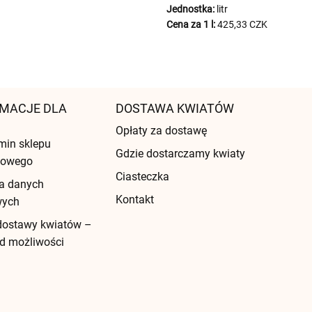
Jednostka:
litr
Cena za 1 l:
425,33 CZK
MACJE DLA
DOSTAWA KWIATÓW
Opłaty za dostawę
min sklepu
Gdzie dostarczamy kwiaty
etowego
Ciasteczka
a danych
Kontakt
wych
dostawy kwiatów –
d możliwości