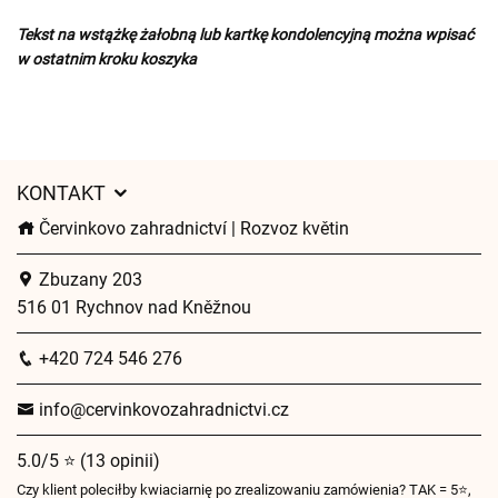
Tekst na wstążkę żałobną lub kartkę kondolencyjną można wpisać
w ostatnim kroku koszyka
KONTAKT
Červinkovo zahradnictví | Rozvoz květin
Zbuzany 203
516 01 Rychnov nad Kněžnou
+420 724 546 276
info@cervinkovozahradnictvi.cz
5.0/5 ⭐ (13 opinii)
Czy klient poleciłby kwiaciarnię po zrealizowaniu zamówienia? TAK = 5⭐,