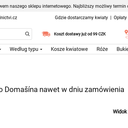
em naszego sklepu internetowego. Najbliższy możliwy termin 
ictvi.cz
Gdzie dostarczamy kwiaty
|
Opłaty
Wybierz datę dostawy
Koszt dostawy już od 99 CZK
Według typu
Kosze kwiatowe
Róże
Buki
o Domašína nawet w dniu zamówienia
Widok