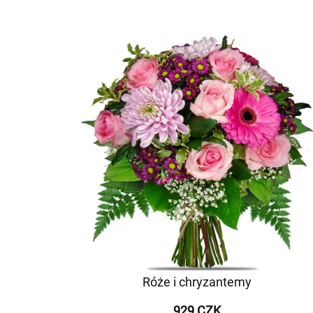
Róże i chryzantemy
929 CZK