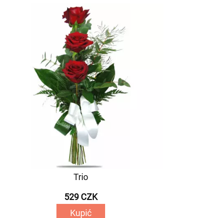
Trio
529 CZK
Kupić