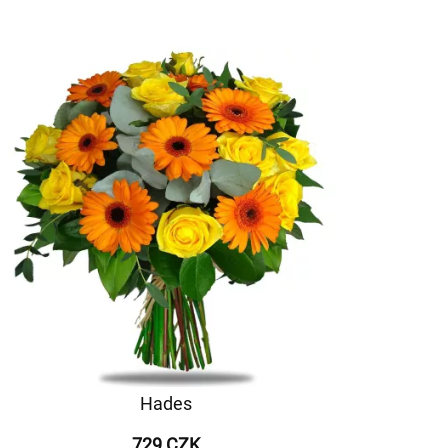
Hades
729 CZK