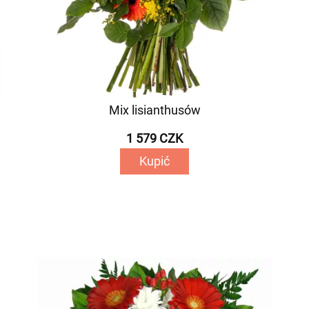
Mix lisianthusów
1 579 CZK
Kupić