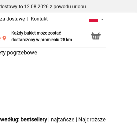
dostawy to 12.08.2026 z powodu urlopu.
 za dostawę
|
Kontakt
Każdy bukiet może zostać
Usługa Click & Collect
dostarczony w promieniu 25 km
ety pogrzebowe
 według:
bestsellery
|
najtańsze
|
Najdroższe