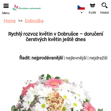
Objednávky přes e-shop přijímáme. Nejbližší možné
doručení je od 12.8.2026 z důvodu dovolené.
Košík
Hledat
Menu
Home
Dobruška
Rychlý rozvoz květin v Dobrušce – doručení
čerstvých květin ještě dnes
Řadit:
nejprodávanější
|
nejlevnější
|
nejdražší