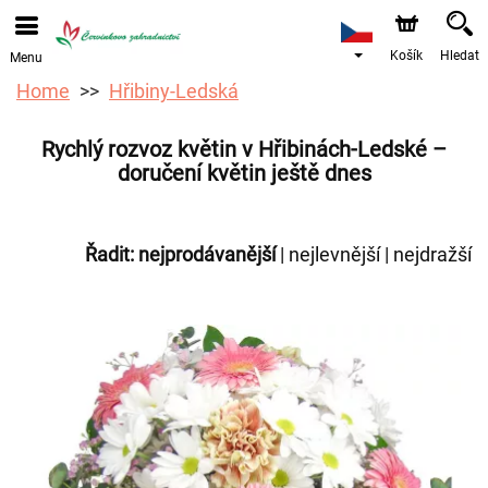
Objednávky přes e-shop přijímáme. Nejbližší možné
doručení je od 12.8.2026 z důvodu dovolené.
Košík
Hledat
Menu
Home
Hřibiny-Ledská
Rychlý rozvoz květin v Hřibinách-Ledské –
doručení květin ještě dnes
Řadit:
nejprodávanější
|
nejlevnější
|
nejdražší