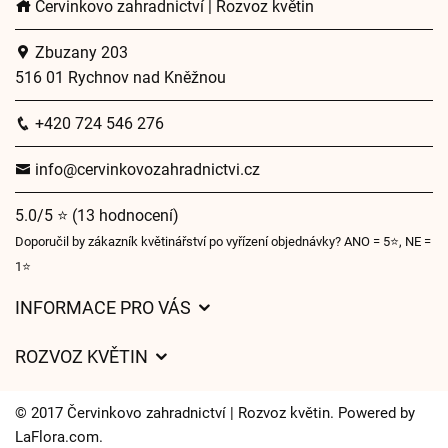
Červinkovo zahradnictví | Rozvoz květin
Zbuzany 203
516 01 Rychnov nad Kněžnou
+420 724 546 276
info@cervinkovozahradnictvi.cz
5.0/5 ⭐ (13 hodnocení)
Doporučil by zákazník květinářství po vyřízení objednávky? ANO = 5⭐, NE =
1⭐
INFORMACE PRO VÁS
Obchodní podmínky
ROZVOZ KVĚTIN
Ochrana osobních údajů
Ceny za doručení
Často kladené dotazy
© 2017 Červinkovo zahradnictví | Rozvoz květin. Powered by
Kam doručujeme květiny
LaFlora.com
.
O nás