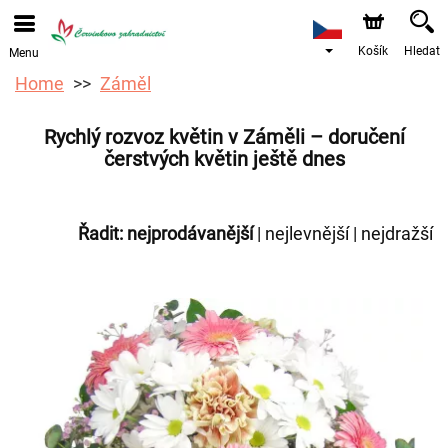
Objednávky přes e-shop přijímáme. Nejbližší možné
doručení je od 12.8.2026 z důvodu dovolené.
Košík
Hledat
Menu
Home
Záměl
Rychlý rozvoz květin v Záměli – doručení
čerstvých květin ještě dnes
Řadit:
nejprodávanější
|
nejlevnější
|
nejdražší