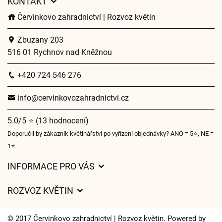
KONTAKT
Červinkovo zahradnictví | Rozvoz květin
Zbuzany 203
516 01 Rychnov nad Kněžnou
+420 724 546 276
info@cervinkovozahradnictvi.cz
5.0/5 ⭐ (13 hodnocení)
Doporučil by zákazník květinářství po vyřízení objednávky? ANO = 5⭐, NE =
1⭐
INFORMACE PRO VÁS
Obchodní podmínky
ROZVOZ KVĚTIN
Ochrana osobních údajů
Ceny za doručení
Často kladené dotazy
© 2017 Červinkovo zahradnictví | Rozvoz květin. Powered by