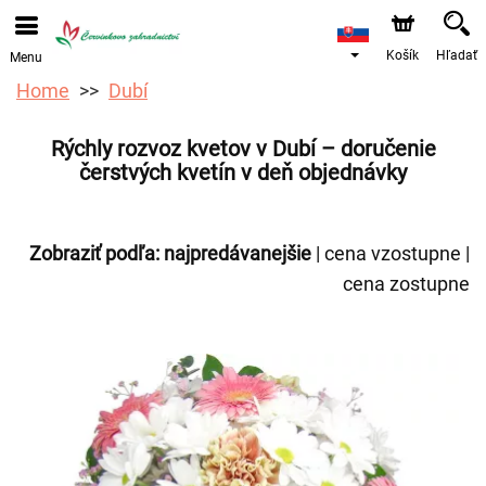
Objednávky prijímame prostredníctvom nášho e-shopu.
Najskorší možný termín doručenia je od 12.8.2026 z
dôvodu dovolenky.
Košík
Hľadať
Menu
Home
Dubí
Rýchly rozvoz kvetov v Dubí – doručenie
čerstvých kvetín v deň objednávky
Zobraziť podľa:
najpredávanejšie
|
cena vzostupne
|
cena zostupne