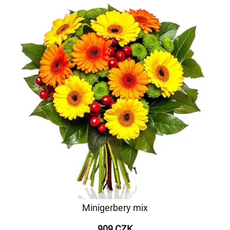
Minigerbery mix
909 CZK