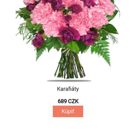
Karafiáty
689 CZK
Kúpiť