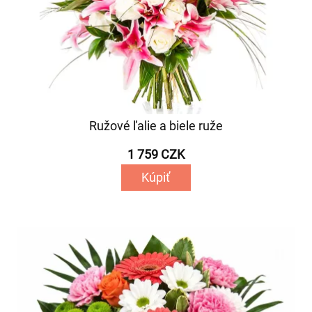
Ružové ľalie a biele ruže
1 759 CZK
Kúpiť