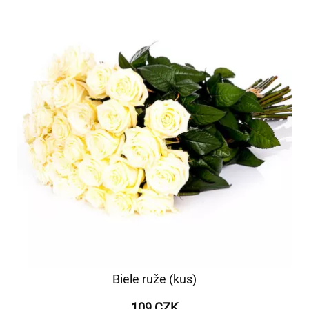
Biele ruže (kus)
109 CZK