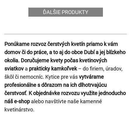
ĎALŠIE PRODUKTY
Ponúkame rozvoz čerstvých kvetín priamo k vám
domov či do práce, a to aj do obce Dubí a jej blízkeho
okolia.
Doručujeme kvety počas kvetinových
sviatkov
a
prakticky kamkoľvek
– do firiem, úradov,
škôl či nemocníc. Kytice pre vás
vytvárame
profesionálne s dôrazom na ich dlhotrvajúcu
čerstvosť
.
K objednávke rozvozu využite jednoducho
náš e-shop
alebo navštívte naše kamenné
kvetinárstvo.