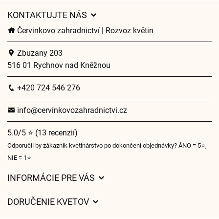
KONTAKTUJTE NÁS
Červinkovo zahradnictví | Rozvoz květin
Zbuzany 203
516 01 Rychnov nad Kněžnou
+420 724 546 276
info@cervinkovozahradnictvi.cz
5.0/5 ⭐ (13 recenzií)
Odporučil by zákazník kvetinárstvo po dokončení objednávky? ÁNO = 5⭐,
NIE = 1⭐
INFORMÁCIE PRE VÁS
Všeobecné obchodné podmienky
DORUČENIE KVETOV
Ochrana osobných údajov
Poplatky za doručenie