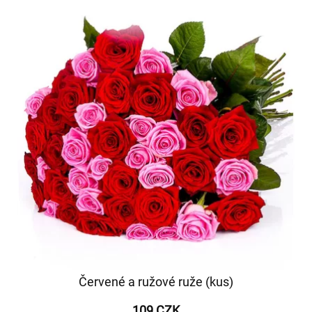
Červené a ružové ruže (kus)
109 CZK