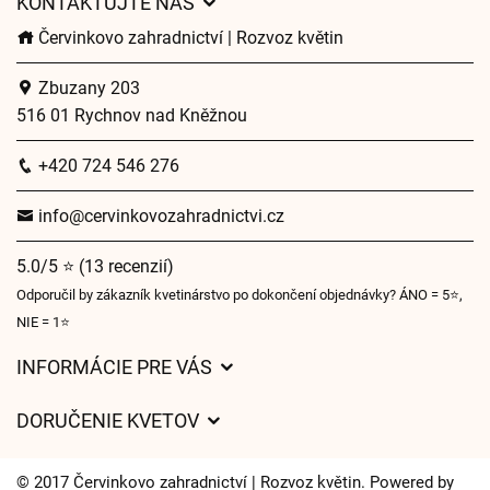
KONTAKTUJTE NÁS
Červinkovo zahradnictví | Rozvoz květin
Zbuzany 203
516 01 Rychnov nad Kněžnou
+420 724 546 276
info@cervinkovozahradnictvi.cz
5.0/5 ⭐ (13 recenzií)
Odporučil by zákazník kvetinárstvo po dokončení objednávky? ÁNO = 5⭐,
NIE = 1⭐
INFORMÁCIE PRE VÁS
Všeobecné obchodné podmienky
DORUČENIE KVETOV
Ochrana osobných údajov
Poplatky za doručenie
Časy doručenia kvetov – prehľad možností
© 2017 Červinkovo zahradnictví | Rozvoz květin. Powered by