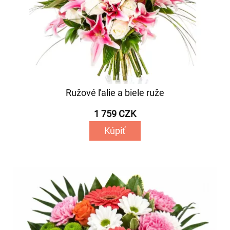
Ružové ľalie a biele ruže
1 759 CZK
Kúpiť