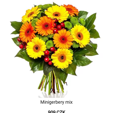
Minigerbery mix
909 CZK