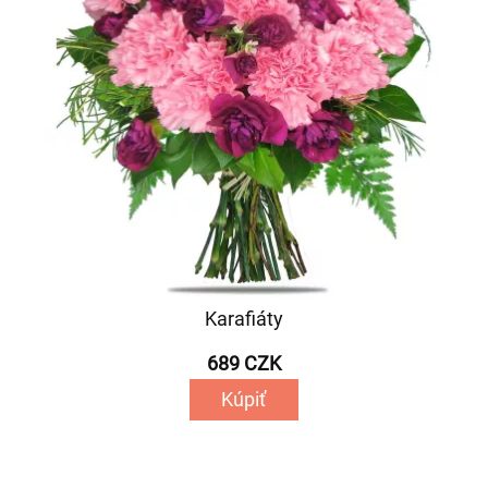
Karafiáty
689 CZK
Kúpiť