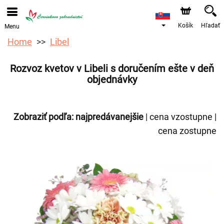
Objednávky prijímame prostredníctvom nášho e-shopu.
Najskorší možný termín doručenia je od 12.8.2026 z
dôvodu dovolenky.
Košík
Hľadať
Menu
Home
Libel
Rozvoz kvetov v Libeli s doručením ešte v deň
objednávky
Zobraziť podľa:
najpredávanejšie
|
cena vzostupne
|
cena zostupne