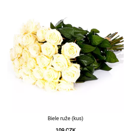
Biele ruže (kus)
109 CZK