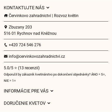
KONTAKTUJTE NÁS
Červinkovo zahradnictví | Rozvoz květin
Zbuzany 203
516 01 Rychnov nad Kněžnou
+420 724 546 276
info@cervinkovozahradnictvi.cz
5.0/5 ⭐ (13 recenzií)
Odporučil by zákazník kvetinárstvo po dokončení objednávky? ÁNO = 5⭐,
NIE = 1⭐
INFORMÁCIE PRE VÁS
Všeobecné obchodné podmienky
DORUČENIE KVETOV
Ochrana osobných údajov
Poplatky za doručenie