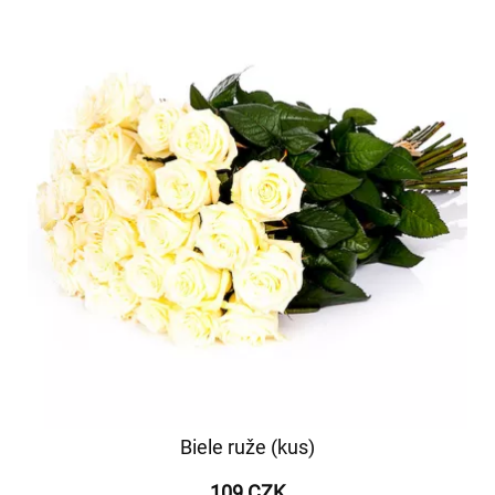
Biele ruže (kus)
109 CZK