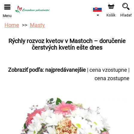
Objednávky prijímame prostredníctvom nášho e-shopu.
Najskorší možný termín doručenia je od 12.8.2026 z
dôvodu dovolenky.
Košík
Hľadať
Menu
Home
Masty
Rýchly rozvoz kvetov v Mastoch – doručenie
čerstvých kvetín ešte dnes
Zobraziť podľa:
najpredávanejšie
|
cena vzostupne
|
cena zostupne