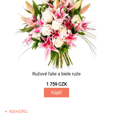
Ružové ľalie a biele ruže
1 759 CZK
Kúpiť
NAHORU