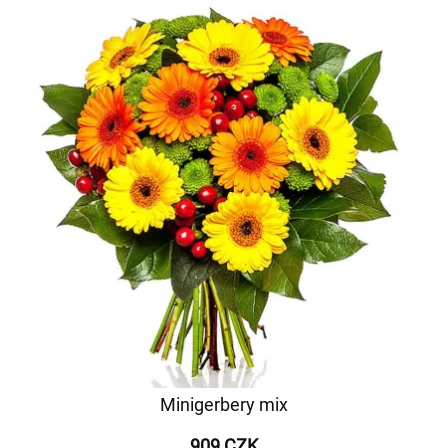
Minigerbery mix
909 CZK