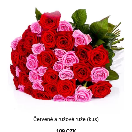
Červené a ružové ruže (kus)
109 CZK