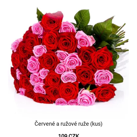
Červené a ružové ruže (kus)
109 CZK