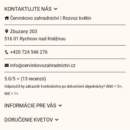
KONTAKTUJTE NÁS
Červinkovo zahradnictví | Rozvoz květin
Zbuzany 203
516 01 Rychnov nad Kněžnou
+420 724 546 276
info@cervinkovozahradnictvi.cz
5.0/5 ⭐ (13 recenzií)
Odporučil by zákazník kvetinárstvo po dokončení objednávky? ÁNO = 5⭐,
NIE = 1⭐
INFORMÁCIE PRE VÁS
Všeobecné obchodné podmienky
DORUČENIE KVETOV
Ochrana osobných údajov
Poplatky za doručenie