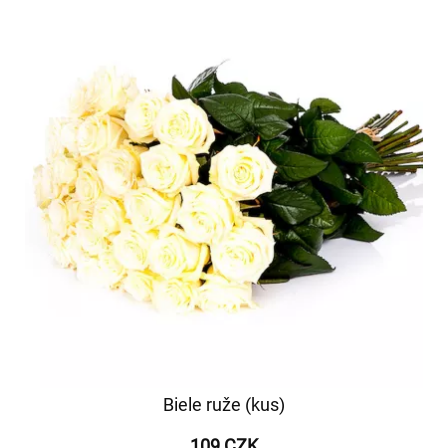
Biele ruže (kus)
109 CZK