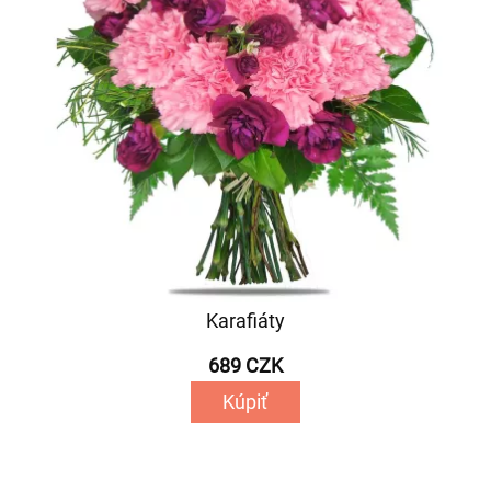
Karafiáty
689 CZK
Kúpiť