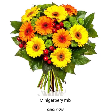
Minigerbery mix
909 CZK