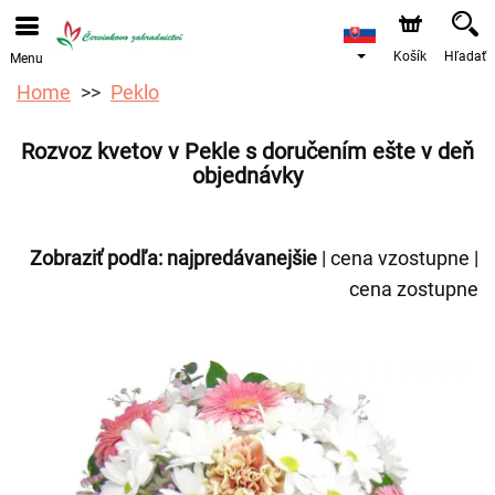
Objednávky prijímame prostredníctvom nášho e-shopu.
Najskorší možný termín doručenia je od 12.8.2026 z
dôvodu dovolenky.
Košík
Hľadať
Menu
Home
Peklo
Rozvoz kvetov v Pekle s doručením ešte v deň
objednávky
Zobraziť podľa:
najpredávanejšie
|
cena vzostupne
|
cena zostupne