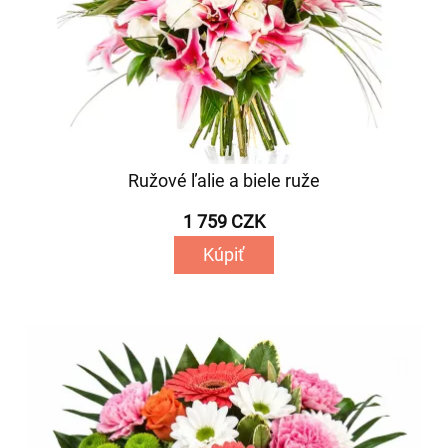
Ružové ľalie a biele ruže
1 759 CZK
Kúpiť