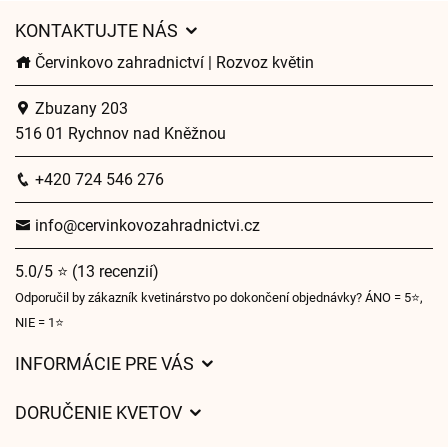
KONTAKTUJTE NÁS
Červinkovo zahradnictví | Rozvoz květin
Zbuzany 203
516 01 Rychnov nad Kněžnou
+420 724 546 276
info@cervinkovozahradnictvi.cz
5.0/5 ⭐ (13 recenzií)
Odporučil by zákazník kvetinárstvo po dokončení objednávky? ÁNO = 5⭐,
NIE = 1⭐
INFORMÁCIE PRE VÁS
Všeobecné obchodné podmienky
DORUČENIE KVETOV
Ochrana osobných údajov
Poplatky za doručenie