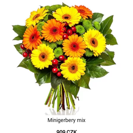
Minigerbery mix
909 CZK