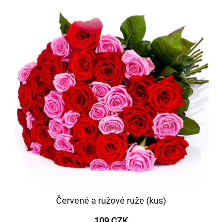
Červené a ružové ruže (kus)
109 CZK