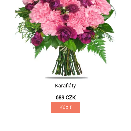
Karafiáty
689 CZK
Kúpiť