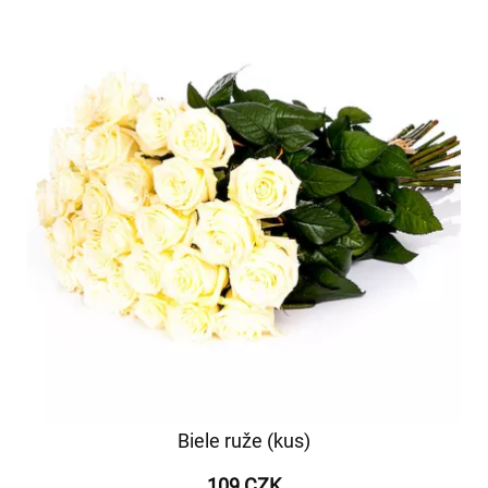
Biele ruže (kus)
109 CZK