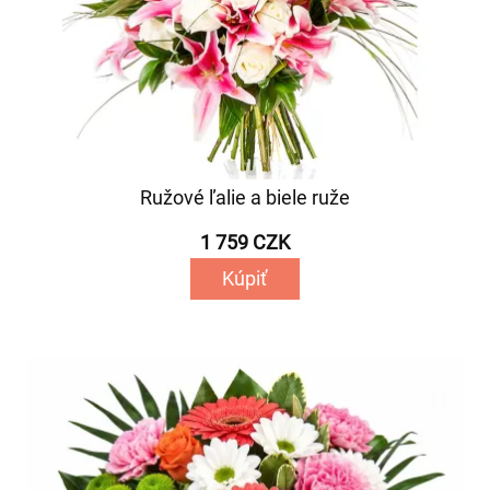
Ružové ľalie a biele ruže
1 759 CZK
Kúpiť