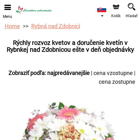
Objednávky prijímame prostredníctvom nášho e-shopu.
Najskorší možný termín doručenia je od 12.8.2026 z
dôvodu dovolenky.
Košík
Hľadať
Menu
Home
Rybná nad Zdobnicí
Rýchly rozvoz kvetov a doručenie kvetín v
Rybnkej nad Zdobnicou ešte v deň objednávky
Zobraziť podľa:
najpredávanejšie
|
cena vzostupne
|
cena zostupne