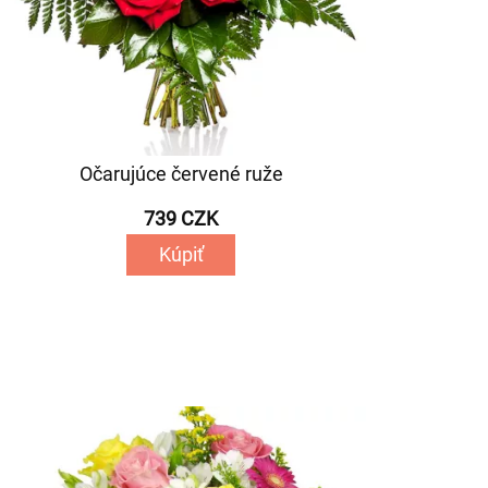
Očarujúce červené ruže
739 CZK
Kúpiť