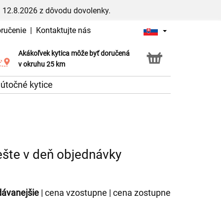
 12.8.2026 z dôvodu dovolenky.
oručenie
|
Kontaktujte nás
Akákoľvek kytica môže byť doručená
Služba Click & Collect
v okruhu 25 km
útočné kytice
ešte v deň objednávky
dávanejšie
|
cena vzostupne
|
cena zostupne