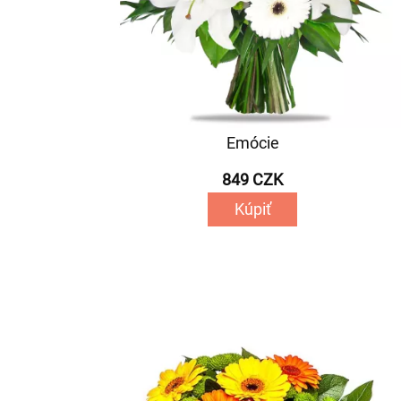
Emócie
849 CZK
Kúpiť