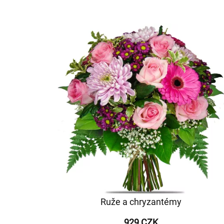
Ruže a chryzantémy
929 CZK