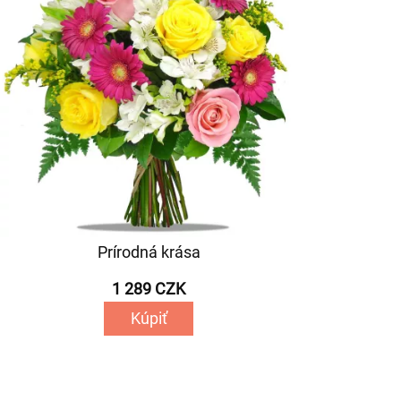
Prírodná krása
1 289 CZK
Kúpiť