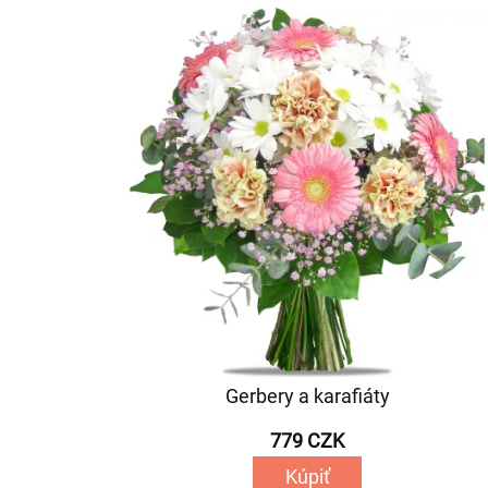
Gerbery a karafiáty
779 CZK
Kúpiť