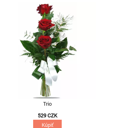
Trio
529 CZK
Kúpiť