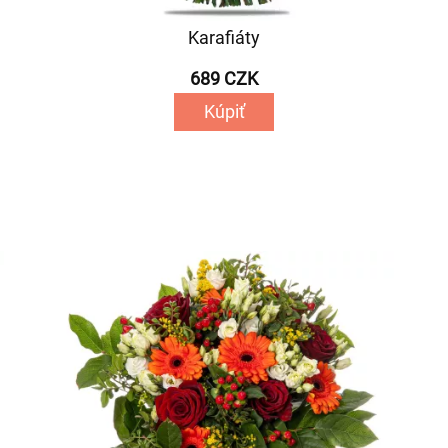
Karafiáty
689 CZK
Kúpiť