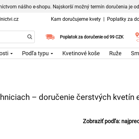
níctvom nášho e-shopu. Najskorší možný termín doručenia je od
ictvi.cz
Kam doručujeme kvety
|
Poplatky za d
Vyberte si dátum doručenia
Poplatok za doručenie od 99 CZK
tosti
Podľa typu
Kvetinové koše
Ruže
Sm
hniciach – doručenie čerstvých kvetín 
Zobraziť podľa:
najpre