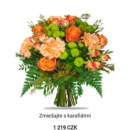
Zmiešajte s karafiátmi
1 219 CZK