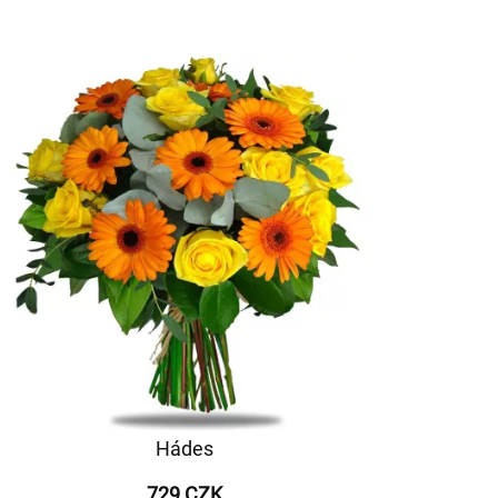
Hádes
729 CZK