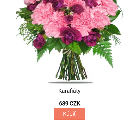
Karafiáty
689 CZK
Kúpiť