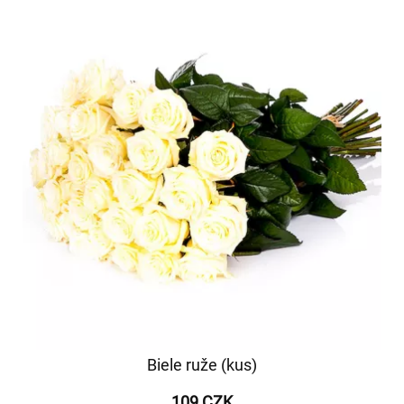
Biele ruže (kus)
109 CZK