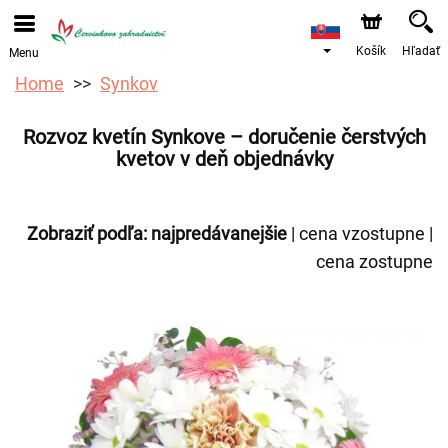
Objednávky prijímame prostredníctvom nášho e-shopu.
Najskorší možný termín doručenia je od 12.8.2026 z
dôvodu dovolenky.
Košík
Hľadať
Menu
Home
Synkov
Rozvoz kvetín Synkove – doručenie čerstvých
kvetov v deň objednávky
Zobraziť podľa:
najpredávanejšie
|
cena vzostupne
|
cena zostupne