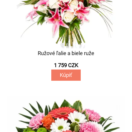
Ružové ľalie a biele ruže
1 759 CZK
Kúpiť