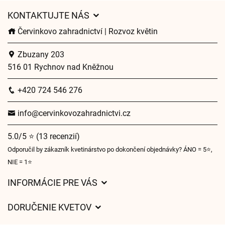
KONTAKTUJTE NÁS
Červinkovo zahradnictví | Rozvoz květin
Zbuzany 203
516 01 Rychnov nad Kněžnou
+420 724 546 276
info@cervinkovozahradnictvi.cz
5.0/5 ⭐ (13 recenzií)
Odporučil by zákazník kvetinárstvo po dokončení objednávky? ÁNO = 5⭐,
NIE = 1⭐
INFORMÁCIE PRE VÁS
Všeobecné obchodné podmienky
DORUČENIE KVETOV
Ochrana osobných údajov
Poplatky za doručenie