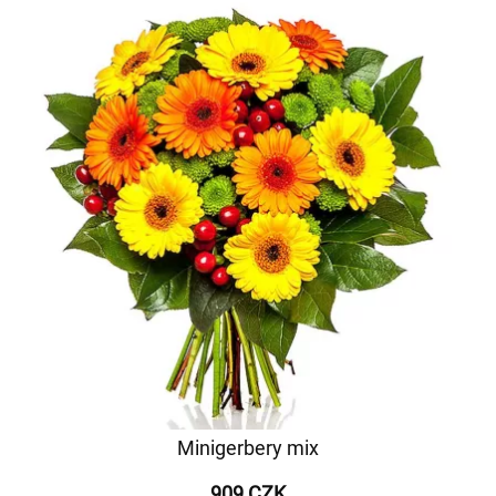
Minigerbery mix
909 CZK