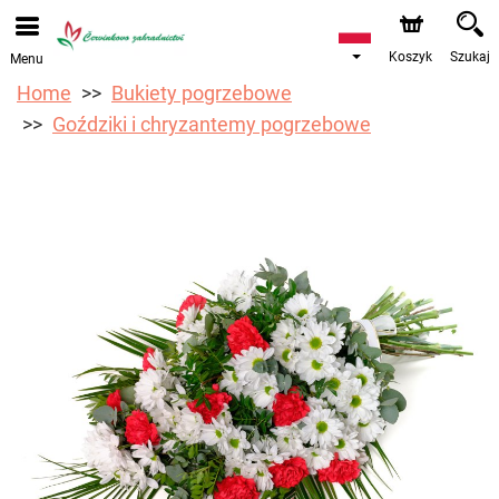
Przyjmujemy zamówienia za pośrednictwem naszego
sklepu internetowego. Najbliższy możliwy termin dostawy
to 17.08.2026 z powodu urlopu.
Koszyk
Szukaj
Menu
Home
Bukiety pogrzebowe
Goździki i chryzantemy pogrzebowe