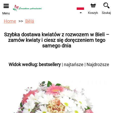
Przyjmujemy zamówienia za pośrednictwem naszego
sklepu internetowego. Najbliższy możliwy termin dostawy
to 12.08.2026 z powodu urlopu.
Koszyk
Szukaj
Menu
Home
Bělá
Szybka dostawa kwiatów z rozwozem w Bieli –
zamów kwiaty i ciesz się doręczeniem tego
samego dnia
Widok według:
bestsellery
|
najtańsze
|
Najdroższe