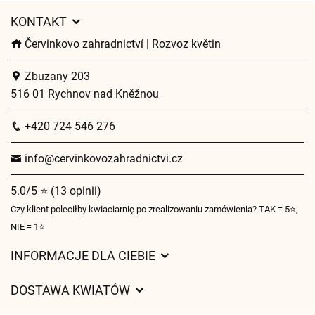
KONTAKT
Červinkovo zahradnictví | Rozvoz květin
Zbuzany 203
516 01 Rychnov nad Kněžnou
+420 724 546 276
info@cervinkovozahradnictvi.cz
5.0/5 ⭐ (13 opinii)
Czy klient poleciłby kwiaciarnię po zrealizowaniu zamówienia? TAK = 5⭐,
NIE = 1⭐
INFORMACJE DLA CIEBIE
Regulamin sklepu internetowego
DOSTAWA KWIATÓW
Ochrona danych osobowych
Opłaty za dostawę