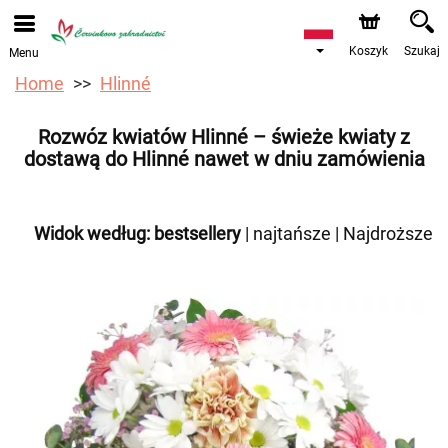
Przyjmujemy zamówienia za pośrednictwem naszego
sklepu internetowego. Najbliższy możliwy termin dostawy
to 12.08.2026 z powodu urlopu.
Koszyk
Szukaj
Menu
Home
Hlinné
Rozwóz kwiatów Hlinné – świeże kwiaty z
dostawą do Hlinné nawet w dniu zamówienia
Widok według:
bestsellery
|
najtańsze
|
Najdroższe