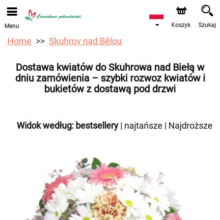
Przyjmujemy zamówienia za pośrednictwem naszego
sklepu internetowego. Najbliższy możliwy termin dostawy
to 12.08.2026 z powodu urlopu.
Koszyk
Szukaj
Menu
Home
Skuhrov nad Bělou
Dostawa kwiatów do Skuhrowa nad Biełą w
dniu zamówienia – szybki rozwoz kwiatów i
bukietów z dostawą pod drzwi
Widok według:
bestsellery
|
najtańsze
|
Najdroższe