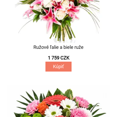
Ružové ľalie a biele ruže
1 759 CZK
Kúpiť