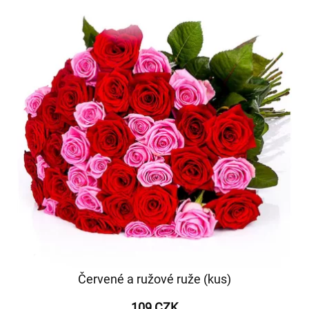
Červené a ružové ruže (kus)
109 CZK