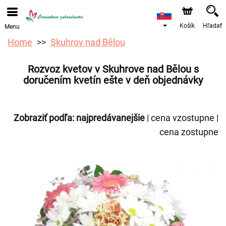
Objednávky prijímame prostredníctvom nášho e-shopu.
Najskorší možný termín doručenia je od 12.8.2026 z
dôvodu dovolenky.
Košík
Hľadať
Menu
Home
Skuhrov nad Bělou
Rozvoz kvetov v Skuhrove nad Bělou s
doručením kvetín ešte v deň objednávky
Zobraziť podľa:
najpredávanejšie
|
cena vzostupne
|
cena zostupne