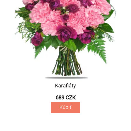
Karafiáty
689 CZK
Kúpiť