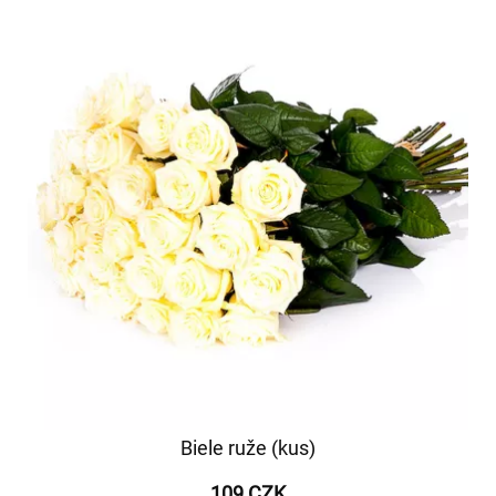
Biele ruže (kus)
109 CZK