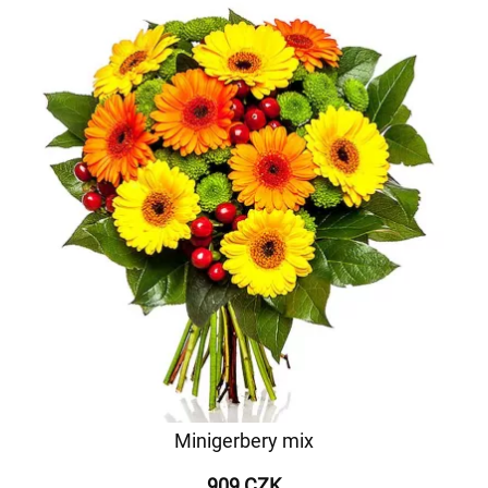
Minigerbery mix
909 CZK