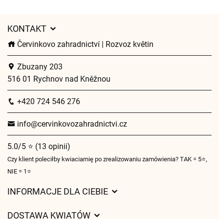
KONTAKT
Červinkovo zahradnictví | Rozvoz květin
Zbuzany 203
516 01 Rychnov nad Kněžnou
+420 724 546 276
info@cervinkovozahradnictvi.cz
5.0/5 ⭐ (13 opinii)
Czy klient poleciłby kwiaciarnię po zrealizowaniu zamówienia? TAK = 5⭐,
NIE = 1⭐
INFORMACJE DLA CIEBIE
Regulamin sklepu internetowego
DOSTAWA KWIATÓW