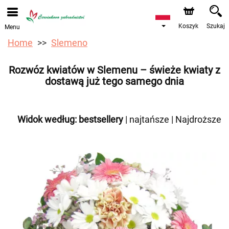
Przyjmujemy zamówienia za pośrednictwem naszego
sklepu internetowego. Najbliższy możliwy termin dostawy
to 17.08.2026 z powodu urlopu.
Koszyk
Szukaj
Menu
Home
Slemeno
Rozwóz kwiatów w Slemenu – świeże kwiaty z
dostawą już tego samego dnia
Widok według:
bestsellery
|
najtańsze
|
Najdroższe